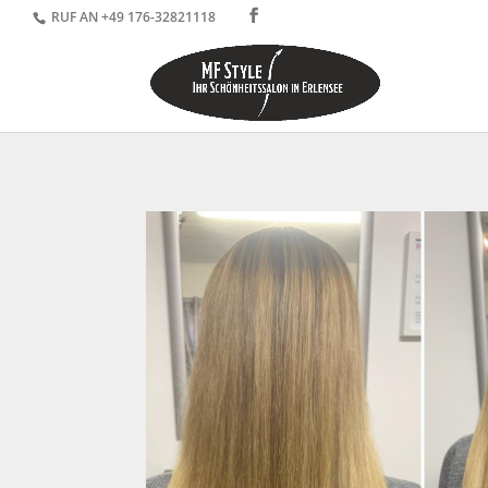
RUF AN
+49 176-32821118